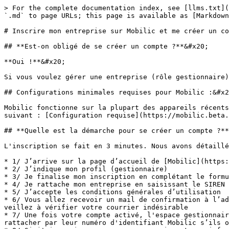
> For the complete documentation index, see [llms.txt](
`.md` to page URLs; this page is available as [Markdown
# Inscrire mon entreprise sur Mobilic et me créer un co
## **Est-on obligé de se créer un compte ?**&#x20;

**Oui !**&#x20;

Si vous voulez gérer une entreprise (rôle gestionnaire)
## Configurations minimales requises pour Mobilic :&#x2
Mobilic fonctionne sur la plupart des appareils récents
suivant : [Configuration requise](https://mobilic.beta.
## **Quelle est la démarche pour se créer un compte ?**

L'inscription se fait en 3 minutes. Nous avons détaillé
* 1/ J’arrive sur la page d’accueil de [Mobilic](https:
* 2/ J’indique mon profil (gestionnaire)

* 3/ Je finalise mon inscription en complétant le formu
* 4/ Je rattache mon entreprise en saisissant le SIREN 
* 5/ J’accepte les conditions générales d’utilisation

* 6/ Vous allez recevoir un mail de confirmation à l’ad
veillez à vérifier votre courrier indésirable

* 7/ Une fois votre compte activé, l'espace gestionnair
rattacher par leur numéro d'identifiant Mobilic s’ils o