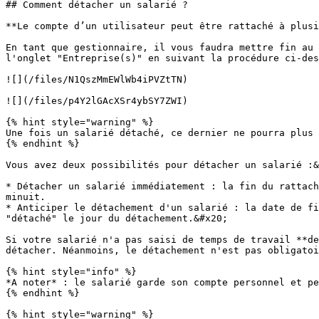
## Comment détacher un salarié ?

**Le compte d’un utilisateur peut être rattaché à plusi
En tant que gestionnaire, il vous faudra mettre fin au 
l'onglet "Entreprise(s)" en suivant la procédure ci-des
![](/files/N1QszMmEWlWb4iPVZtTN)

![](/files/p4Y2lGAcXSr4ybSY7ZWI)

{% hint style="warning" %}

Une fois un salarié détaché, ce dernier ne pourra plus 
{% endhint %}

Vous avez deux possibilités pour détacher un salarié :&
* Détacher un salarié immédiatement : la fin du rattach
minuit.

* Anticiper le détachement d'un salarié : la date de fi
"détaché" le jour du détachement.&#x20;

Si votre salarié n'a pas saisi de temps de travail **de
détacher. Néanmoins, le détachement n'est pas obligatoi
{% hint style="info" %}

*A noter* : le salarié garde son compte personnel et pe
{% endhint %}

{% hint style="warning" %}
