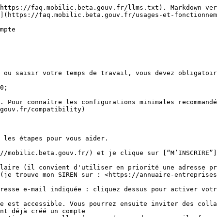
https://faq.mobilic.beta.gouv.fr/llms.txt). Markdown ver
](https://faq.mobilic.beta.gouv.fr/usages-et-fonctionnem
mpte

 ou saisir votre temps de travail, vous devez obligatoir
0;

. Pour connaître les configurations minimales recommandé
gouv.fr/compatibility)

 les étapes pour vous aider.

//mobilic.beta.gouv.fr/) et je clique sur [“M’INSCRIRE”]
laire (il convient d'utiliser en priorité une adresse pr
(je trouve mon SIREN sur : <https://annuaire-entreprises
resse e-mail indiquée : cliquez dessus pour activer votr
e est accessible. Vous pourrez ensuite inviter des colla
nt déjà créé un compte
