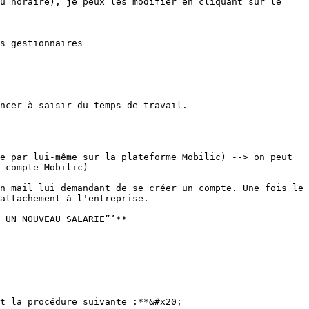
u horaire), je peux les modifier en cliquant sur le 
s gestionnaires

ncer à saisir du temps de travail.

e par lui-même sur la plateforme Mobilic) --> on peut 
 compte Mobilic)

n mail lui demandant de se créer un compte. Une fois le 
attachement à l'entreprise.

 UN NOUVEAU SALARIE”’**

t la procédure suivante :**&#x20;
