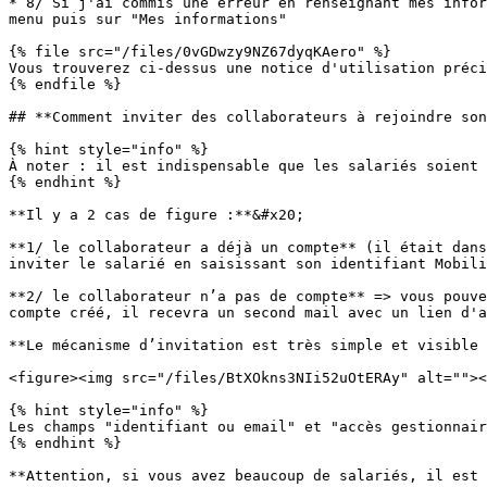
* 8/ Si j'ai commis une erreur en renseignant mes infor
menu puis sur "Mes informations"

{% file src="/files/0vGDwzy9NZ67dyqKAero" %}

Vous trouverez ci-dessus une notice d'utilisation préci
{% endfile %}

## **Comment inviter des collaborateurs à rejoindre son
{% hint style="info" %}

À noter : il est indispensable que les salariés soient 
{% endhint %}

**Il y a 2 cas de figure :**&#x20;

**1/ le collaborateur a déjà un compte** (il était dans
inviter le salarié en saisissant son identifiant Mobili
**2/ le collaborateur n’a pas de compte** => vous pouve
compte créé, il recevra un second mail avec un lien d'a
**Le mécanisme d’invitation est très simple et visible 
<figure><img src="/files/BtXOkns3NIi52uOtERAy" alt=""><
{% hint style="info" %}

Les champs "identifiant ou email" et "accès gestionnair
{% endhint %}

**Attention, si vous avez beaucoup de salariés, il est 