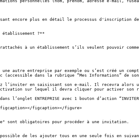
mations personnelles (nom, prénom, adresse e-mail, fusea
sant encore plus en détail le processus d'inscription de
 établissement ?**

rattachés à un établissement s’ils veulent pouvoir comme
 une autre entreprise par exemple ou s’est créé un compt
c (accessible dans la rubrique “Mes Informations” de son
z l’inviter en saisissant son e-mail. Il recevra alors u
ctivation sur lequel il devra cliquer pour activer son r
dans l’onglet ENTREPRISE avec 1 bouton d’action “INVITER
figcaption></figcaption></figure>

e" sont obligatoires pour procéder à une invitation.

possible de les ajouter tous en une seule fois en suivan