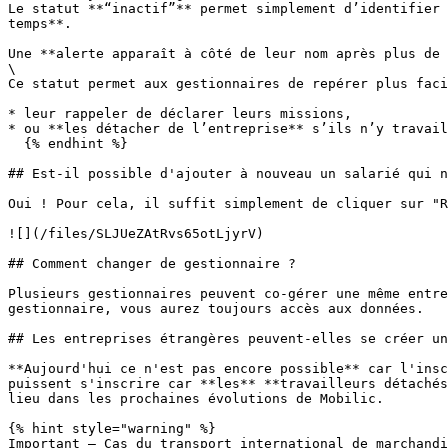
Le statut **“inactif”** permet simplement d’identifier 
temps**.

Une **alerte apparaît à côté de leur nom après plus de 
\

Ce statut permet aux gestionnaires de repérer plus faci
* leur rappeler de déclarer leurs missions,

* ou **les détacher de l’entreprise** s’ils n’y travail
  {% endhint %}

## Est-il possible d'ajouter à nouveau un salarié qui n
Oui ! Pour cela, il suffit simplement de cliquer sur "R
![](/files/SLJUeZAtRvs65otLjyrV)

## Comment changer de gestionnaire ?

Plusieurs gestionnaires peuvent co-gérer une même entre
gestionnaire, vous aurez toujours accès aux données.

## Les entreprises étrangères peuvent-elles se créer un
**Aujourd'hui ce n'est pas encore possible** car l'insc
puissent s'inscrire car **les** **travailleurs détachés
lieu dans les prochaines évolutions de Mobilic.

{% hint style="warning" %}

Important – Cas du transport international de marchandi