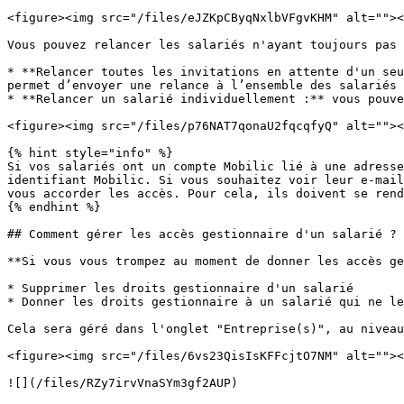
<figure><img src="/files/eJZKpCByqNxlbVFgvKHM" alt=""><
Vous pouvez relancer les salariés n'ayant toujours pas 
* **Relancer toutes les invitations en attente d'un seu
permet d’envoyer une relance à l’ensemble des salariés 
* **Relancer un salarié individuellement :** vous pouve
<figure><img src="/files/p76NAT7qonaU2fqcqfyQ" alt=""><
{% hint style="info" %}

Si vos salariés ont un compte Mobilic lié à une adresse
identifiant Mobilic. Si vous souhaitez voir leur e-mail
vous accorder les accès. Pour cela, ils doivent se rend
{% endhint %}

## Comment gérer les accès gestionnaire d'un salarié ?

**Si vous vous trompez au moment de donner les accès ge
* Supprimer les droits gestionnaire d'un salarié

* Donner les droits gestionnaire à un salarié qui ne le
Cela sera géré dans l'onglet "Entreprise(s)", au niveau
<figure><img src="/files/6vs23QisIsKFFcjtO7NM" alt=""><
![](/files/RZy7irvVnaSYm3gf2AUP)
