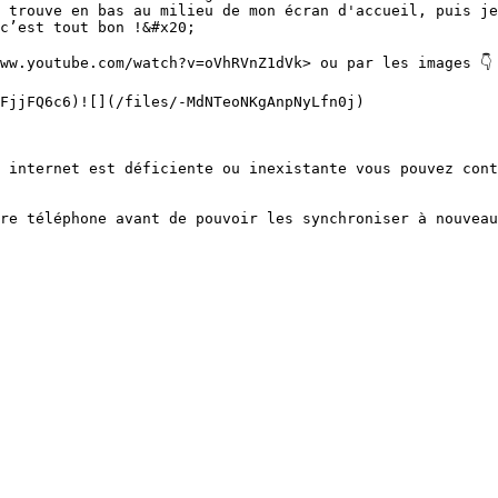
 trouve en bas au milieu de mon écran d'accueil, puis je
c’est tout bon !&#x20;

ww.youtube.com/watch?v=oVhRVnZ1dVk> ou par les images 👇

FjjFQ6c6)![](/files/-MdNTeoNKgAnpNyLfn0j)

 internet est déficiente ou inexistante vous pouvez cont
re téléphone avant de pouvoir les synchroniser à nouveau