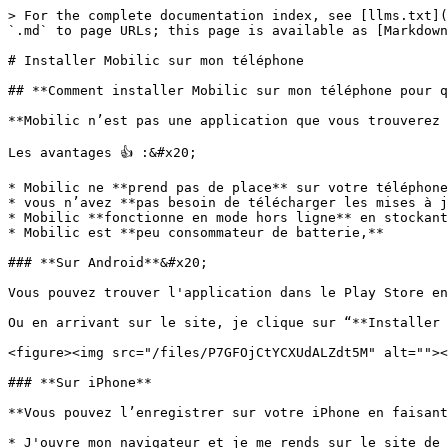
> For the complete documentation index, see [llms.txt](
`.md` to page URLs; this page is available as [Markdown
# Installer Mobilic sur mon téléphone

## **Comment installer Mobilic sur mon téléphone pour q
**Mobilic n’est pas une application que vous trouverez 
Les avantages 👍 :&#x20;

* Mobilic ne **prend pas de place** sur votre téléphone
* vous n’avez **pas besoin de télécharger les mises à j
* Mobilic **fonctionne en mode hors ligne** en stockant
* Mobilic est **peu consommateur de batterie,**

### **Sur Android**&#x20;

Vous pouvez trouver l'application dans le Play Store en
Ou en arrivant sur le site, je clique sur “**Installer 
<figure><img src="/files/P7GFOjCtYCXUdALZdt5M" alt=""><
### **Sur iPhone**

**Vous pouvez l’enregistrer sur votre iPhone en faisant
* J'ouvre mon navigateur et je me rends sur le site de 