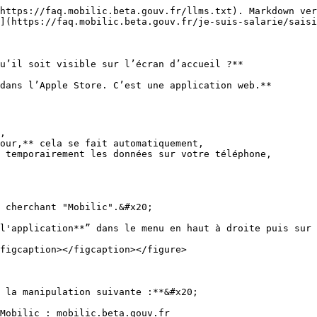
https://faq.mobilic.beta.gouv.fr/llms.txt). Markdown ver
](https://faq.mobilic.beta.gouv.fr/je-suis-salarie/saisi
u’il soit visible sur l’écran d’accueil ?**

dans l’Apple Store. C’est une application web.**

,

our,** cela se fait automatiquement,

 temporairement les données sur votre téléphone,

 cherchant "Mobilic".&#x20;

l'application**” dans le menu en haut à droite puis sur 
figcaption></figcaption></figure>

 la manipulation suivante :**&#x20;

Mobilic : mobilic.beta.gouv.fr
