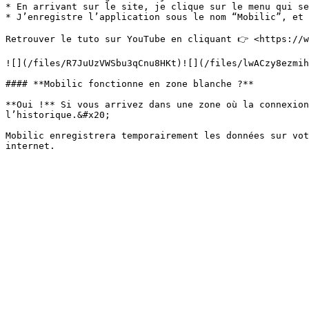
* En arrivant sur le site, je clique sur le menu qui se
* J’enregistre l’application sous le nom “Mobilic”, et 
Retrouver le tuto sur YouTube en cliquant 👉 <https://w
![](/files/R7JuUzVWSbu3qCnu8HKt)![](/files/lwACzy8ezmih
#### **Mobilic fonctionne en zone blanche ?**

**Oui !** Si vous arrivez dans une zone où la connexion
l’historique.&#x20;

Mobilic enregistrera temporairement les données sur vot